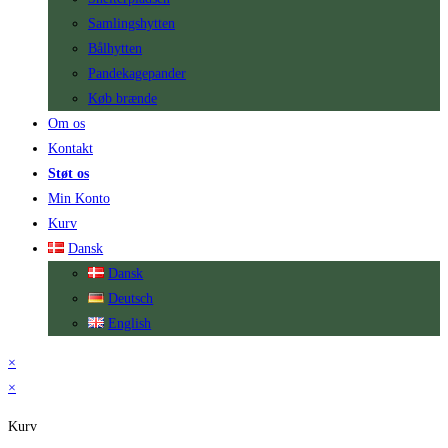
Samlingshytten
Bålhytten
Pandekagepander
Køb brænde
Om os
Kontakt
Støt os
Min Konto
Kurv
Dansk
Dansk
Deutsch
English
×
×
Kurv