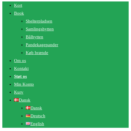
Kort
Book
Shelterpladsen
Samlingshytten
Bålhytten
Pandekagepander
Køb brænde
Om os
Kontakt
Støt os
Min Konto
Kurv
Dansk
Dansk
Deutsch
English