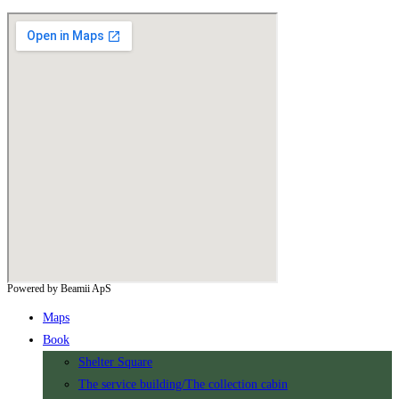
Powered by Beamii ApS
Maps
Book
Shelter Square
The service building/The collection cabin