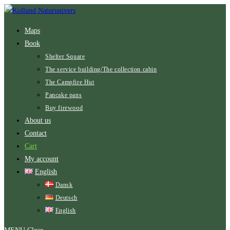
Skip
to
Maps
content
Book
Shelter Square
The service building/The collection cabin
The Campfire Hut
Pancake pans​
Buy firewood
About us
Contact
Cart
My account
English
Dansk
Deutsch
English