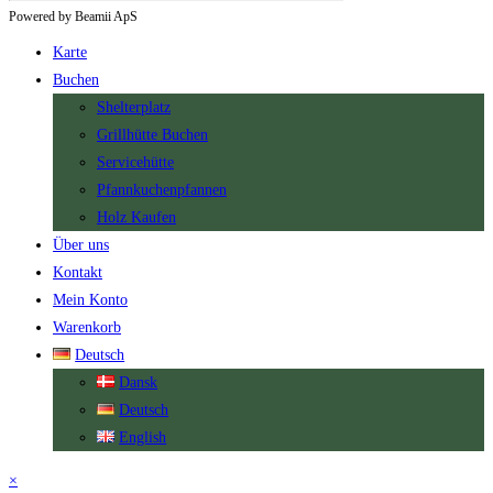
Powered by Beamii ApS
Karte
Buchen
Shelterplatz
Grillhütte Buchen
Servicehütte
Pfannkuchenpfannen
Holz Kaufen
Über uns
Kontakt
Mein Konto
Warenkorb
Deutsch
Dansk
Deutsch
English
×