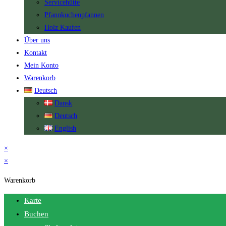
Servicehütte
Pfannkuchenpfannen
Holz Kaufen
Über uns
Kontakt
Mein Konto
Warenkorb
Deutsch
Dansk
Deutsch
English
×
×
Warenkorb
Karte
Buchen