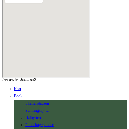
Powered by Beamii ApS
Kort
Book
Shelterpladsen
Samlingshytten
Bålhytten
Pandekagepander