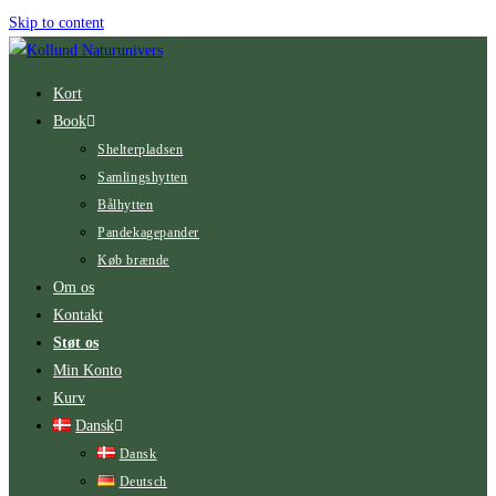
Skip to content
Kort
Book
Shelterpladsen
Samlingshytten
Bålhytten
Pandekagepander
Køb brænde
Om os
Kontakt
Støt os
Min Konto
Kurv
Dansk
Dansk
Deutsch