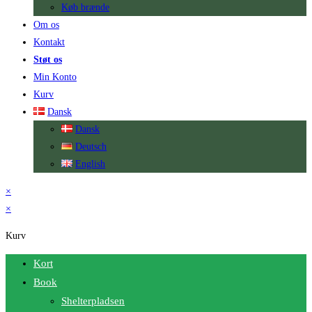
Køb brænde
Om os
Kontakt
Støt os
Min Konto
Kurv
Dansk
Dansk
Deutsch
English
×
×
Kurv
Kort
Book
Shelterpladsen