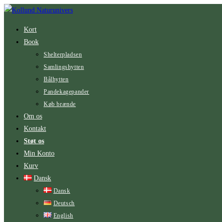
Skip
to
Kort
content
Book
Shelterpladsen
Samlingshytten
Bålhytten
Pandekagepander
Køb brænde
Om os
Kontakt
Støt os
Min Konto
Kurv
Dansk
Dansk
Deutsch
English