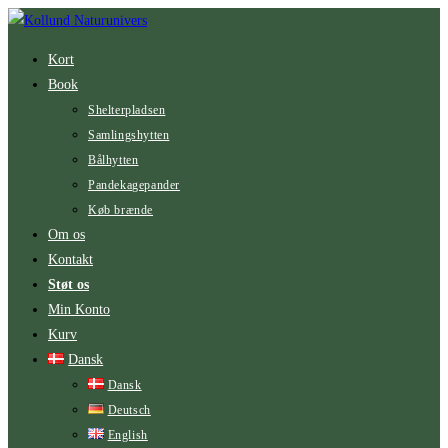
Skip
to
Kort
content
Book
Shelterpladsen
Samlingshytten
Bålhytten
Pandekagepander
Køb brænde
Om os
Kontakt
Støt os
Min Konto
Kurv
Dansk
Dansk
Deutsch
English