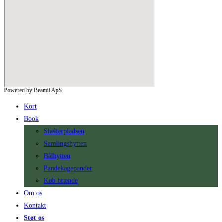
Powered by Beamii ApS
Kort
Book
Shelterpladsen
Samlingshytten
Bålhytten
Pandekagepander
Køb brænde
Om os
Kontakt
Støt os