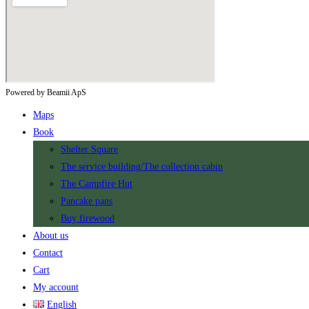
Powered by Beamii ApS
Maps
Book
Shelter Square
The service building/The collection cabin
The Campfire Hut
Pancake pans​
Buy firewood
About us
Contact
Cart
My account
English